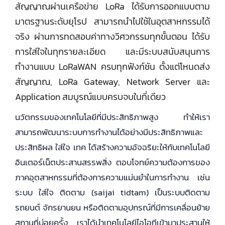
สัญญาณผ่านเครือข่าย LoRa ได้รับการออกแบบตาม
มาตรฐานระดับยุโรป สามารถนำไปใช้ในอุตสาหกรรมได้
จริง
ผ่าน
การทดสอบค่าทางวิศวกรรมทุกขั้นตอน ได้รับ
การใส่ใจในทุกรายละเอียด และมีระบบสนับสนุนการ
ทำงานแบบ LoRaWAN ครบทุกฟังก์ชัน ตั้งแต่โหนดส่ง
สัญญาณ, L
oRa Gateway, Net
work Server และ
Application สมบูรณ์แบบครบจบในที่เดียว
นวัตกรรมของเทคโนโลยีที่มีประสิทธิภาพสูง ทำให้เรา
สามารถพัฒนาระบบการทำงานได้อย่างมีประสิทธิภาพและ
ประสิทธิผล ใส่ใจ เทค ได้สร้างความอัจฉริยะให้กับเทคโนโลยี
อินเตอร์เน็ตประสานสรรพสิ่ง ตอบโจทย์ความต้องการของ
ภาคอุตสาหกรรมที่ต้องการความแม่นยำในการทำงาน เช่น
ระบบ ใส่ใจ ติดตาม (saijai tidtam) เป็นระบบติดตาม
รถยนต์ จักรยานยน หรือติดตามอุปกรณ์ที่มีการเคลื่อนย้าย
สถานที่บ่อยครั้ง เราได้นำเทคโนโลยีไอโอทีเข้ามาประสานให้