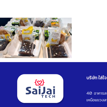
บริษัท ใส่ใ
40 อาคารลาย
เหนือ
แขวงล