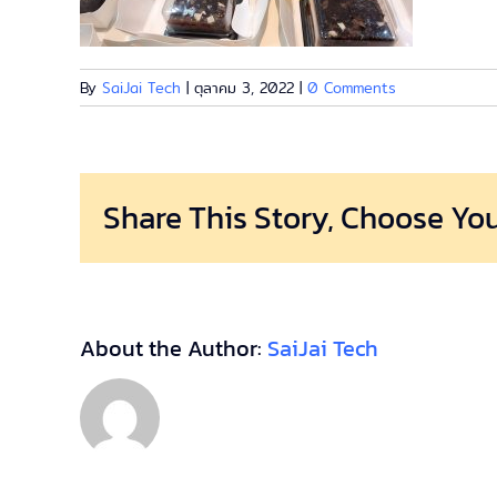
By
SaiJai Tech
|
ตุลาคม 3, 2022
|
0 Comments
Share This Story, Choose You
About the Author:
SaiJai Tech