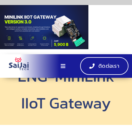
Skip
to
content
ติดต่อเรา
ENG-MiniLink
Toggle
Navigation
หน้าแรก
IIoT Gateway
ผลิตภัณฑ์
EV Charger