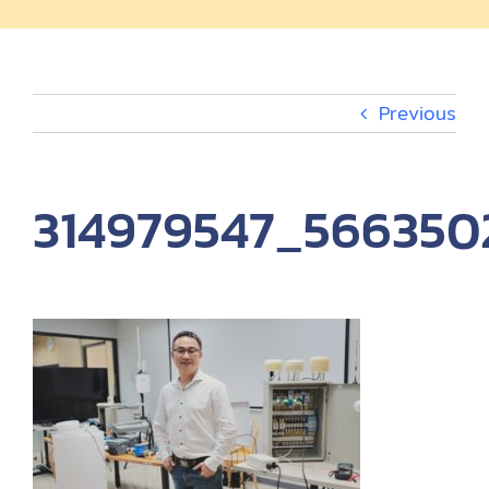
EV Charger
กิจกรรม
Previous
เกี่ยวกับ
314979547_566350
EN