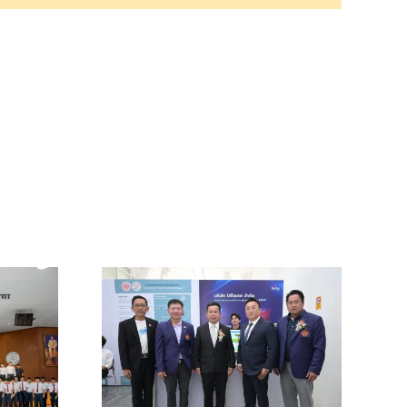
ตัวส
าเขต
ส่งเสริม