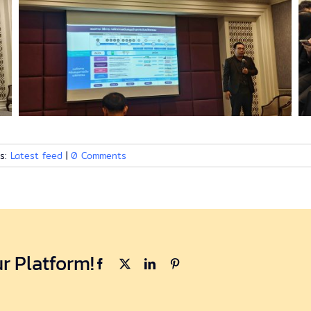
gs:
Latest feed
|
0 Comments
r Platform!
Facebook
X
LinkedIn
Pinterest