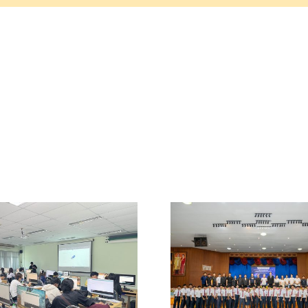
งานเปิด
ยกระดับการเรียนรู้
จล.วิทย
ด้วย VR เพื่อฝึก
ฉะเชิงเทรา 
ปฏิบัติอย่าง