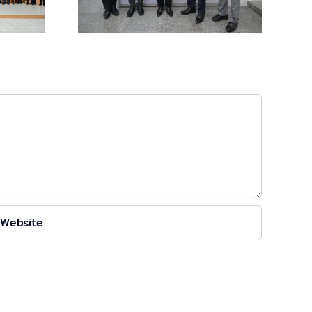
้ มุ่งสู่
arning