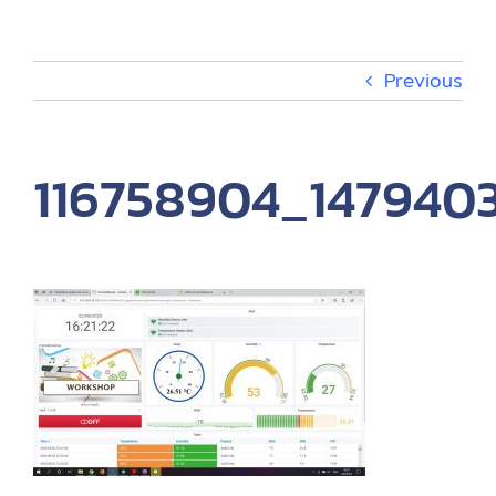
กิจกรรม
Previous
เกี่ยวกับ
116758904_147940
EN