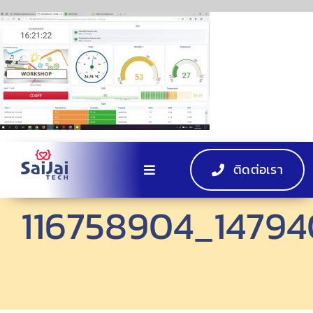
Skip
to
content
ติดต่อเรา
Toggle
Navigation
116758904_1479
หน้าแรก
ผลิตภัณฑ์
EV Charger