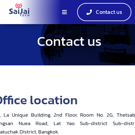
Skip
Contact us
to
Toggle
content
Navigation
Home
Contact us
Products
EV Charger
Events
ffice location
About
, La Unique Building, 2nd Floor, Room No. 2G, Thetsa
ngsan Nuea Road, Lat Yao Sub-district Sub-distri
TH
atuchak District, Bangkok.