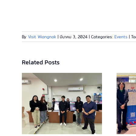
By
Visit Wiangnak
|
มีนาคม 3, 2024
|
Categories:
Events
|
Ta
Related Posts
าน
การเข้าร่วมงาน
gy
NeEC Energy
นว
Forward RE-
ิยะ
economy 2025