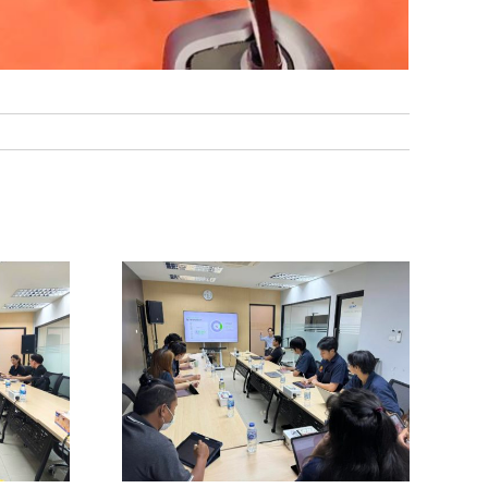
ักศึกษา
วมกับ
่ใจ เทค
ด