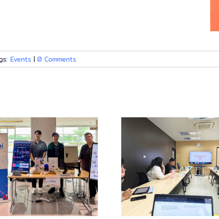
gs:
Events
|
0 Comments
การมาเยี่ยมชม
การอบรมน
บริษัท โดยผู้แทน
ฝึกงานร่
จาก Macnica
บริษัท ใส
Cytech
จำกั