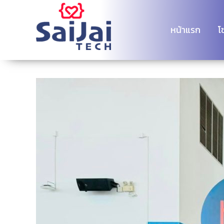
Skip
to
หน้าแรก
โ
content
View
Larger
Image