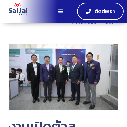
Skip
ติดต่อเรา
to
Toggle
content
Previous
Next
Navigation
หน้าแรก
ผลิตภัณฑ์
View
Larger
Image
EV Charger
กิจกรรม
เกี่ยวกับ
งานเปิดตัวส
EN