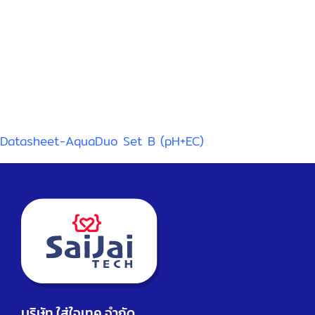
Datasheet-AquaDuo Set B (pH+EC)
บริษัท ใส่ใจเทค จำกัด